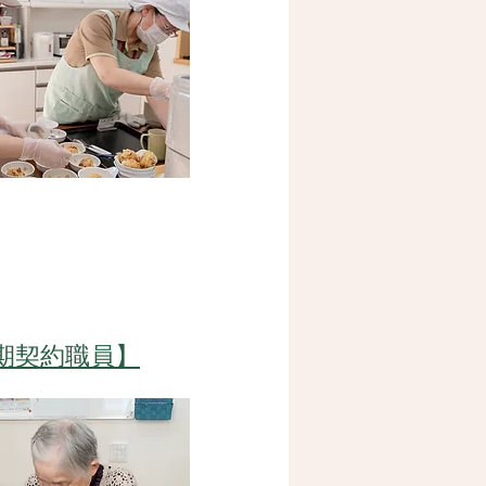
期契約
職員
】