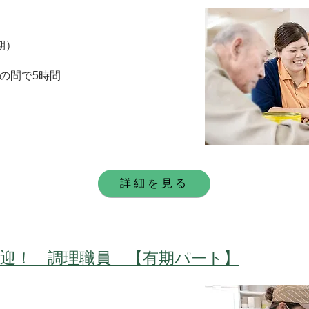
期）
00の間で5時間
詳細を見る
歓迎！ 調理職員 【有期パート】